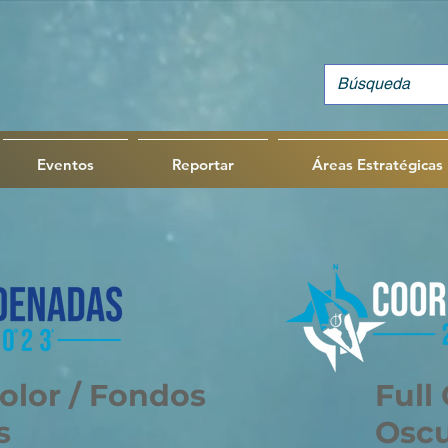
Eventos
Reportar
Áreas Estratégicas
Color / Fondos
Full
s
Osc