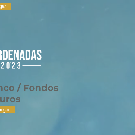
gar
nco / Fondos
uros
rgar