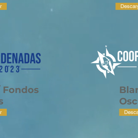
r
Descar
/ Fondos
Bla
s
Osc
r
Desca