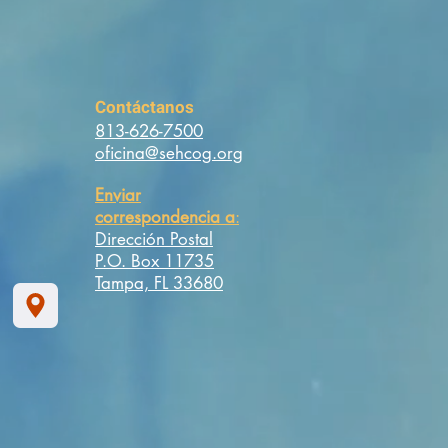
Contáctanos
813-626-7500
oficina@sehcog.org
Enviar
correspondencia a
:
Dirección Postal
P.O. Box 11735
Tampa, FL 33680