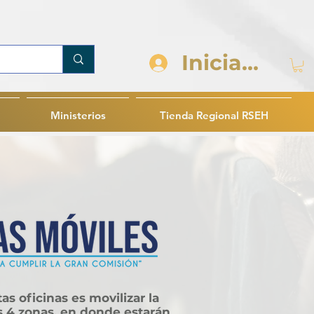
Iniciar sesi
Ministerios
Tienda Regional RSEH
as oficinas es movilizar la
as 4 zonas, en donde estarán