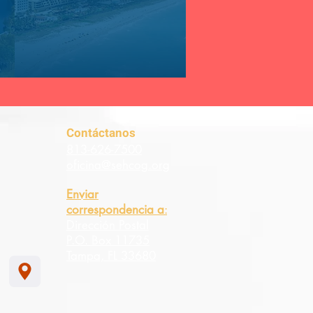
Contáctanos
813-626-7500
oficina@sehcog.org
Enviar
correspondencia a
:
Dirección Postal
P.O. Box 11735
Tampa, FL 33680