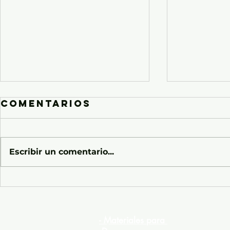
Comentarios
Escribir un comentario...
Certificado de
YOUTH
Ministerio
CERTIF
Infantil
NYLA
- Materiales para