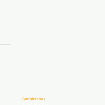
e
Contáctanos
813-626-7500