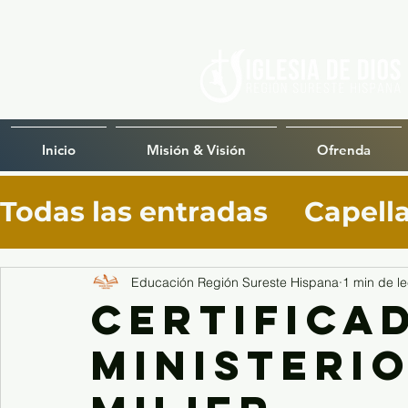
Inicio
Misión & Visión
Ofrenda
Todas las entradas
Capell
Desarrollo Líderes
Desar
Educación Región Sureste Hispana
1 min de le
Certifica
Ministerio
Colegio Teologico del Sur