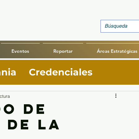
Eventos
Reportar
Áreas Estratégicas
ania
Credenciales
rollo Ministerial
ctura
do de
 de la
este
Exámenes