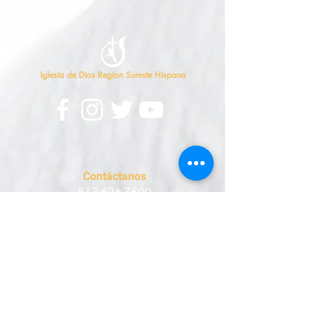
Iglesia de Dios Region Sureste Hispana
Contáctanos
813-626-7500
oficina@sehcog.org
Enviar correspondencia a
:
Dirección Postal
P.O. Box 11735
Tampa, FL 33680