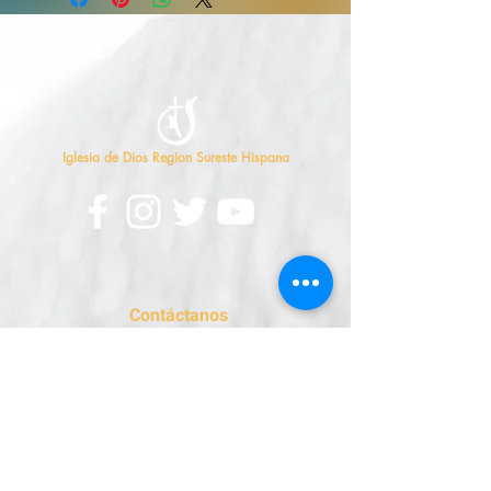
Iglesia de Dios Region Sureste Hispana
Contáctanos
813-626-7500
oficina@sehcog.org
Enviar correspondencia a
:
Dirección Postal
P.O. Box 11735
Tampa, FL 33680