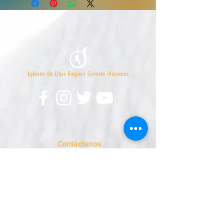
Iglesia de Dios Region Sureste Hispana
Contáctanos
813-626-7500
oficina@sehcog.org
Enviar correspondencia a
:
Dirección Postal
P.O. Box 11735
Tampa, FL 33680