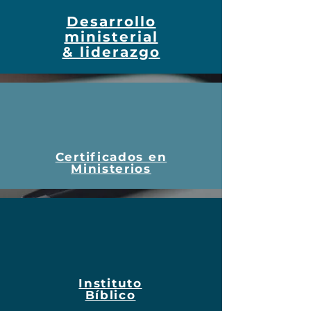
Desarrollo
ministerial
& liderazgo
C
ertificados en
Ministerios
Instituto
Bíblico