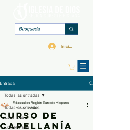
Iniciar sesión
Entrada
Todas las entradas
Educación Región Sureste Hispana
Todas las entradas
1 min de lectura
Curso de
Capellania
Capellanía
Credenciales