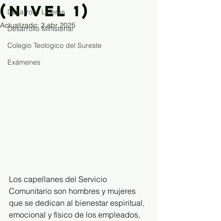
(Nivel 1)
Desarrollo Líderes
Actualizado:
3 abr 2025
Desarrollo Ministerial
Colegio Teologico del Sureste
Exámenes
Los capellanes del Servicio 
Comunitario son hombres y mujeres 
que se dedican al bienestar espiritual, 
emocional y físico de los empleados, 